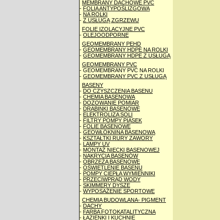
MEMBRANY DACHOWE PVC
-
FOLIA ANTYPOŚLIZGOWA
-
NA ROLKI
-
Z USŁUGĄ ZGRZEWU
FOLIE IZOLACYJNE PVC
-
OLEJOODPORNE
GEOMEMBRANY PEHD
-
GEOMEMBRANY HDPE NA ROLKI
-
GEOMEMBRANY HDPE Z USŁUGĄ
GEOMEMBRANY PVC
- GEOMEMBRANY PVC NA ROLKI
-
GEOMEMBRANY PVC Z USŁUGĄ
BASENY
-
DO CZYSZCZENIA BASENU
-
CHEMIA BASENOWA
-
DOZOWANIE POMIAR
-
DRABINKI BASENOWE
-
ELEKTROLIZA SOLI
-
FILTRY POMPY PIASEK
-
FOLIE BASENOWE
-
GEOWŁÓKNINA BASENOWA
-
KSZTAŁTKI RURY ZAWORY
-
LAMPY UV
-
MONTAŻ NIECKI BASENOWEJ
-
NAKRYCIA BASENÓW
-
OBRZEŻA BASENOWE
-
OŚWIETLENIE BASENU
-
POMPY CIEPŁA WYMIENNIKI
-
PRZECIWPRĄD WODY
-
SKIMMERY DYSZE
-
WYPOSAŻENIE SPORTOWE
CHEMIA BUDOWLANA- PIGMENT
-
DACHY
-
FARBA FOTOKATALITYCZNA
-
ŁAZIENKI I KUCHNIE