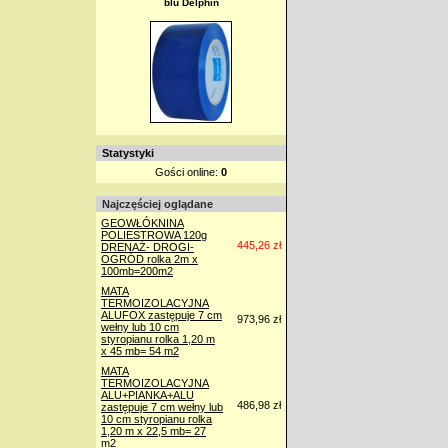
blu Delphin
Statystyki
Gości online:
0
Najczęściej oglądane
GEOWŁÓKNINA
POLIESTROWA 120g
445,26 zł
DRENAŻ- DROGI-
OGRÓD rolka 2m x
100mb=200m2
MATA
TERMOIZOLACYJNA
ALUFOX zastępuje 7 cm
973,96 zł
wełny lub 10 cm
styropianu rolka 1,20 m
x 45 mb= 54 m2
MATA
TERMOIZOLACYJNA
ALU+PIANKA+ALU
486,98 zł
zastępuje 7 cm wełny lub
10 cm styropianu rolka
1,20 m x 22,5 mb= 27
m2