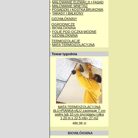
-
MALOWANIE ELEWACJI I FASAD
-
MALOWANIE WNĘTRZ
-
POSADZKI I KOSTKA BRUKOWA
-
TARASY I BALKONY
GEOWŁÓKNINY
OGRODNICZE
- BIOWŁÓKNINA
-
FOLIE POD OCZKA WODNE
-
GEOWŁÓKNINA
TERMOIZOLACJE
-
MATA TERMOIZOLACYJNA
Towar tygodnia
MATA TERMOIZOLACYJNA
ALU+PIANKA+ALU zastępuje 7 cm
wełny lub 10 cm styropianu rolka
1,20 m x 22,5 mb= 27 m2
486,98 zł
BIOWŁÓKNINA