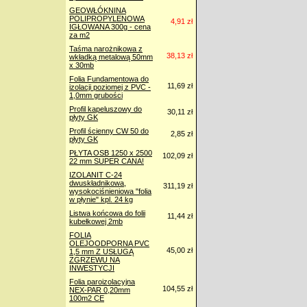
GEOWŁÓKNINA
POLIPROPYLENOWA
4,91 zł
IGŁOWANA 300g - cena
za m2
Taśma narożnikowa z
38,13 zł
wkładką metalową 50mm
x 30mb
Folia Fundamentowa do
11,69 zł
izolacji poziomej z PVC -
1,0mm grubości
Profil kapeluszowy do
30,11 zł
płyty GK
Profil ścienny CW 50 do
2,85 zł
płyty GK
PŁYTA OSB 1250 x 2500
102,09 zł
22 mm SUPER CANA!
IZOLANIT C-24
dwuskładnikowa,
311,19 zł
wysokociśnieniowa "folia
w płynie" kpl. 24 kg
Listwa końcowa do folii
11,44 zł
kubełkowej 2mb
FOLIA
OLEJOODPORNA PVC
45,00 zł
1,5 mm Z USŁUGĄ
ZGRZEWU NA
INWESTYCJI
Folia paroizolacyjna
104,55 zł
NEX-PAR 0,20mm
100m2 CE