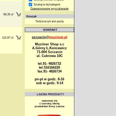
Szukaj w tej kategorii
Zaawansowane wyszukiwanie
86,35 zł
Koszyk
Twój koszyk jest pusty
KONTAKT
szczecin@
muzimer.pl
115,87 zł
Muzimer Shop s.c
A.Górny Ł.Koncewicz
71-004 Szczecin
ul. Cukrowa 10C
tel.91- 4826732
tel.516166220
fax.91- 4826734
pn-pt w godz. 8-16
sob w godz. 9-14
LAKMA PRODUKTY
zapoznaj się
z szeroką ofertą
produktów firmy Lakma