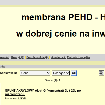
owości
|
Koszyk (0)
|
Przechowalnia (0)
|
aktualności
|
Płatność i wysyłka
któw
Sortuj według:
Strona: [
1
] /
1
GRUNT AKRYLOWY Akryl G (koncentrat) 5L / 25L-po
rozcieńczeniu
Producent:
LAKMA