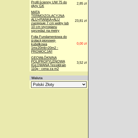
Profil ścienny UW 75 do
2,85 zł
płyty GK
MATA
TERMOIZOLACYJNA
ALU+PIANKA+ALU
23,81 zł
zastępuje 7 cm wełny lub
10 cm styropianu
sprzedaż na metry
Folia Fundamentowa do
izolacji pionowej-
0,00 zł
kubełkowa
1mx20mb=20m2 -
PROMOCJA!!
GEOWŁÓKNINA
POLIPROPYLENOWA
3,52 zł
IGŁOWANA Tessildrain
110g - cena za m2
Waluta