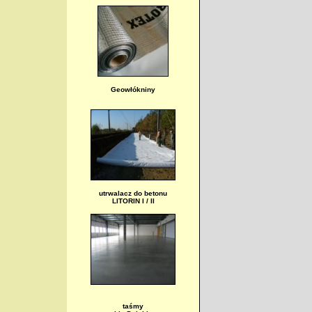
Geowłókniny
utrwalacz do betonu
LITORIN I / II
taśmy