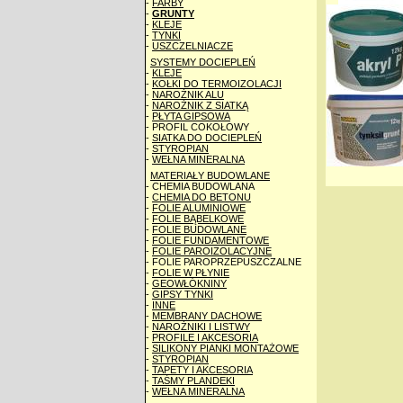
-
FARBY
-
GRUNTY
-
KLEJE
-
TYNKI
-
USZCZELNIACZE
SYSTEMY DOCIEPLEŃ
-
KLEJE
-
KOŁKI DO TERMOIZOLACJI
-
NAROŻNIK ALU
-
NAROŻNIK Z SIATKĄ
-
PŁYTA GIPSOWA
- PROFIL COKOŁOWY
-
SIATKA DO DOCIEPLEŃ
-
STYROPIAN
-
WEŁNA MINERALNA
MATERIAŁY BUDOWLANE
- CHEMIA BUDOWLANA
-
CHEMIA DO BETONU
-
FOLIE ALUMINIOWE
-
FOLIE BĄBELKOWE
-
FOLIE BUDOWLANE
-
FOLIE FUNDAMENTOWE
-
FOLIE PAROIZOLACYJNE
- FOLIE PAROPRZEPUSZCZALNE
-
FOLIE W PŁYNIE
-
GEOWŁÓKNINY
-
GIPSY TYNKI
-
INNE
-
MEMBRANY DACHOWE
-
NAROŻNIKI I LISTWY
-
PROFILE I AKCESORIA
-
SILIKONY PIANKI MONTAŻOWE
-
STYROPIAN
-
TAPETY I AKCESORIA
-
TAŚMY PLANDEKI
-
WEŁNA MINERALNA