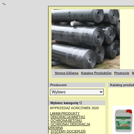
">
Strona Główna
|
Katalog Produktów
|
Promocje
|
N
Producent
Katalog produ
Wybierz kategorię
WYPRZEDAŻ KOŃCÓWEK 2020
LAKMA PRODUKTY
-
DEKORACJA WNĘTRZ
-
OCHRONA BETONU
-
OCHRONA I DEKORACJA
DREWNA
-
SYSTEMY DOCIEPLEŃ