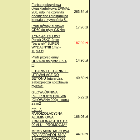
Farba epoksydowa
dwuskładnikowa,EPIMAL
263,84 zł
200, odp. na czynniki
chemiczne i atestami na
kontakt z zywnością 5L
Profil główny sufitowy
17,96 zł
CD60 do płyty GK 4m
TYNK AKRYLOWY
Porolit 25KG 2mm
187,92 zł
"baranek" SUPER
WYDAJNY!!! 1m2 =
10,93 zł
Profil przyścienny
14,96 zł
UD27/30 do płyty GK 4
m
LITORIN I i LITORIN II -
UTRWALACZ DO
40,59 zł
BETONU (utwardza,
zabezpiecza i pozbawia
pylenia)
GEOWŁÓKNINA
POLIPROPYLENOWA
5,22 zł
IGŁOWANA 200g - cena
za m2
FOLIA
PAROIZOLACYJNA
166,05 zł
ALUMINIOWA
ZBROJONA STROTEX
90 ALU - PROMOCJA!!
MEMBRANA DACHOWA
44,89 zł
PCV FATRAFOL 810V
1,5mm/2050 RAL7035