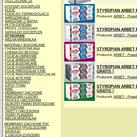
-
USZCZELNIACZE
SYSTEMY DOCIEPLEŃ
-
KLEJE
STYROPIAN ARBET F
-
KOŁKI DO TERMOIZOLACJI
Producent:
ARBET - Prawdz
-
NAROŻNIK ALU
-
NAROŻNIK Z SIATKĄ
-
PŁYTA GIPSOWA
- PROFIL COKOŁOWY
STYROPIAN ARBET F
-
SIATKA DO DOCIEPLEŃ
Producent:
ARBET - Prawdz
-
STYROPIAN
-
WEŁNA MINERALNA
MATERIAŁY BUDOWLANE
- CHEMIA BUDOWLANA
STYROPIAN ARBET F
-
CHEMIA DO BETONU
Producent:
ARBET - Prawdz
-
FOLIE ALUMINIOWE
-
FOLIE BĄBELKOWE
-
FOLIE BUDOWLANE
STYROPIAN ARBET F
-
FOLIE FUNDAMENTOWE
-
FOLIE PAROIZOLACYJNE
GRATIS !
- FOLIE PAROPRZEPUSZCZALNE
Producent:
ARBET - Prawdz
-
FOLIE W PŁYNIE
-
GEOWŁÓKNINY
-
GIPSY TYNKI
STYROPIAN ARBET D
-
INNE
GRATIS !
-
MEMBRANY DACHOWE
-
NAROŻNIKI I LISTWY
Producent:
ARBET - Prawdz
-
PROFILE I AKCESORIA
-
SILIKONY PIANKI MONTAŻOWE
-
STYROPIAN
-
TAPETY I AKCESORIA
-
TAŚMY PLANDEKI
-
WEŁNA MINERALNA
MEMBRANY DACHOWE PVC
-
FOLIA ANTYPOŚLIZGOWA
-
NA ROLKI
-
Z USŁUGĄ ZGRZEWU