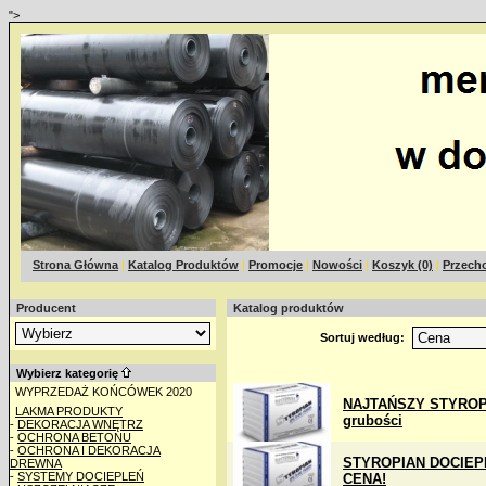
">
Strona Główna
|
Katalog Produktów
|
Promocje
|
Nowości
|
Koszyk (0)
|
Przecho
Producent
Katalog produktów
Sortuj według:
Wybierz kategorię
WYPRZEDAŻ KOŃCÓWEK 2020
NAJTAŃSZY STYROP
LAKMA PRODUKTY
grubości
-
DEKORACJA WNĘTRZ
-
OCHRONA BETONU
-
OCHRONA I DEKORACJA
STYROPIAN DOCIEPL
DREWNA
-
SYSTEMY DOCIEPLEŃ
CENA!