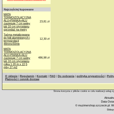
Najczęściej kupowane
MATA
TERMOIZOLACYJNA
ALU+PIANKA+ALU
23,81 zł
zastępuje 7 cm wełny
lub 10 cm styropianu
sprzedaż na metry
Taśma metalizowana
do folii aluminiowych i
12,30 zł
termoizolacji
48mmx50mb
MATA
TERMOIZOLACYJNA
ALU+PIANKA+ALU
486,98 zł
zastępuje 7 cm wełny
lub 10 cm styropianu
rolka 1,20 m x 22,5
mb= 27 m2
O sklepie
|
Regulamin
|
Kontakt
|
FAQ
|
Do pobrania
|
polityka prywatności
|
Polit
Płatności i cennik dostaw
Strona korzysta z plików cookis w celu realizacji usług 
Aktualn
Data Ostat
©
muzimershop.szczecin.pl. Ws
Sklep