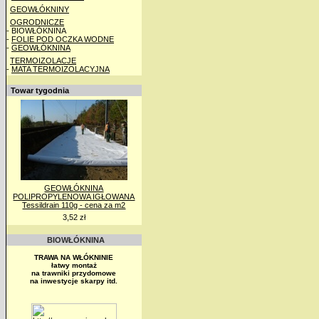
GEOWŁÓKNINY
OGRODNICZE
- BIOWŁÓKNINA
-
FOLIE POD OCZKA WODNE
-
GEOWŁÓKNINA
TERMOIZOLACJE
-
MATA TERMOIZOLACYJNA
Towar tygodnia
GEOWŁÓKNINA
POLIPROPYLENOWA IGŁOWANA
Tessildrain 110g - cena za m2
3,52 zł
BIOWŁÓKNINA
TRAWA NA WŁÓKNINIE
łatwy montaż
na trawniki przydomowe
na inwestycje skarpy itd.