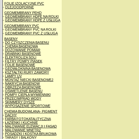
FOLIE IZOLACYJNE PVC
-
OLEJOODPORNE
GEOMEMBRANY PEHD
-
GEOMEMBRANY HDPE NA ROLKI
-
GEOMEMBRANY HDPE Z USŁUGĄ
GEOMEMBRANY PVC
- GEOMEMBRANY PVC NA ROLKI
-
GEOMEMBRANY PVC Z USŁUGĄ
BASENY
-
DO CZYSZCZENIA BASENU
-
CHEMIA BASENOWA
-
DOZOWANIE POMIAR
-
DRABINKI BASENOWE
-
ELEKTROLIZA SOLI
-
FILTRY POMPY PIASEK
-
FOLIE BASENOWE
-
GEOWŁÓKNINA BASENOWA
-
KSZTAŁTKI RURY ZAWORY
-
LAMPY UV
-
MONTAŻ NIECKI BASENOWEJ
-
NAKRYCIA BASENÓW
-
OBRZEŻA BASENOWE
-
OŚWIETLENIE BASENU
-
POMPY CIEPŁA WYMIENNIKI
-
PRZECIWPRĄD WODY
-
SKIMMERY DYSZE
-
WYPOSAŻENIE SPORTOWE
CHEMIA BUDOWLANA- PIGMENT
-
DACHY
-
FARBA FOTOKATALITYCZNA
-
ŁAZIENKI I KUCHNIE
-
MALOWANIE ELEWACJI I FASAD
-
MALOWANIE WNĘTRZ
-
POSADZKI I KOSTKA BRUKOWA
-
TARASY I BALKONY