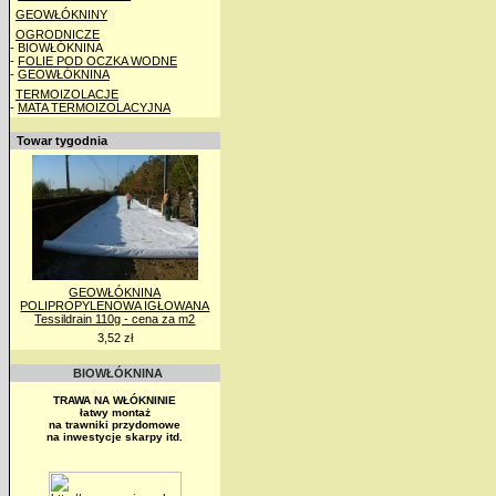
GEOWŁÓKNINY
OGRODNICZE
- BIOWŁÓKNINA
-
FOLIE POD OCZKA WODNE
-
GEOWŁÓKNINA
TERMOIZOLACJE
-
MATA TERMOIZOLACYJNA
Towar tygodnia
GEOWŁÓKNINA
POLIPROPYLENOWA IGŁOWANA
Tessildrain 110g - cena za m2
3,52 zł
BIOWŁÓKNINA
TRAWA NA WŁÓKNINIE
łatwy montaż
na trawniki przydomowe
na inwestycje skarpy itd.