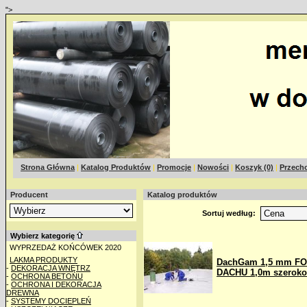
">
Strona Główna
|
Katalog Produktów
|
Promocje
|
Nowości
|
Koszyk (0)
|
Przecho
Producent
Katalog produktów
Sortuj według:
Wybierz kategorię
WYPRZEDAŻ KOŃCÓWEK 2020
LAKMA PRODUKTY
DachGam 1,5 mm FO
-
DEKORACJA WNĘTRZ
DACHU 1,0m szeroko
-
OCHRONA BETONU
-
OCHRONA I DEKORACJA
DREWNA
-
SYSTEMY DOCIEPLEŃ