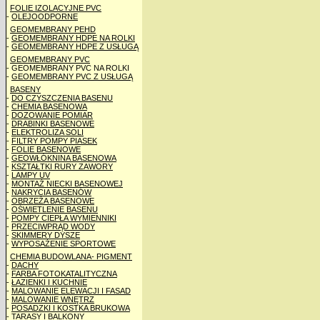
FOLIE IZOLACYJNE PVC
-
OLEJOODPORNE
GEOMEMBRANY PEHD
-
GEOMEMBRANY HDPE NA ROLKI
-
GEOMEMBRANY HDPE Z USŁUGĄ
GEOMEMBRANY PVC
- GEOMEMBRANY PVC NA ROLKI
-
GEOMEMBRANY PVC Z USŁUGĄ
BASENY
-
DO CZYSZCZENIA BASENU
-
CHEMIA BASENOWA
-
DOZOWANIE POMIAR
-
DRABINKI BASENOWE
-
ELEKTROLIZA SOLI
-
FILTRY POMPY PIASEK
-
FOLIE BASENOWE
-
GEOWŁÓKNINA BASENOWA
-
KSZTAŁTKI RURY ZAWORY
-
LAMPY UV
-
MONTAŻ NIECKI BASENOWEJ
-
NAKRYCIA BASENÓW
-
OBRZEŻA BASENOWE
-
OŚWIETLENIE BASENU
-
POMPY CIEPŁA WYMIENNIKI
-
PRZECIWPRĄD WODY
-
SKIMMERY DYSZE
-
WYPOSAŻENIE SPORTOWE
CHEMIA BUDOWLANA- PIGMENT
-
DACHY
-
FARBA FOTOKATALITYCZNA
-
ŁAZIENKI I KUCHNIE
-
MALOWANIE ELEWACJI I FASAD
-
MALOWANIE WNĘTRZ
-
POSADZKI I KOSTKA BRUKOWA
-
TARASY I BALKONY