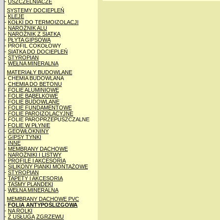
-
USZCZELNIACZE
SYSTEMY DOCIEPLEŃ
-
KLEJE
-
KOŁKI DO TERMOIZOLACJI
-
NAROŻNIK ALU
-
NAROŻNIK Z SIATKĄ
-
PŁYTA GIPSOWA
- PROFIL COKOŁOWY
-
SIATKA DO DOCIEPLEŃ
-
STYROPIAN
-
WEŁNA MINERALNA
MATERIAŁY BUDOWLANE
- CHEMIA BUDOWLANA
-
CHEMIA DO BETONU
-
FOLIE ALUMINIOWE
-
FOLIE BĄBELKOWE
-
FOLIE BUDOWLANE
-
FOLIE FUNDAMENTOWE
-
FOLIE PAROIZOLACYJNE
- FOLIE PAROPRZEPUSZCZALNE
-
FOLIE W PŁYNIE
-
GEOWŁÓKNINY
-
GIPSY TYNKI
-
INNE
-
MEMBRANY DACHOWE
-
NAROŻNIKI I LISTWY
-
PROFILE I AKCESORIA
-
SILIKONY PIANKI MONTAŻOWE
-
STYROPIAN
-
TAPETY I AKCESORIA
-
TAŚMY PLANDEKI
-
WEŁNA MINERALNA
MEMBRANY DACHOWE PVC
-
FOLIA ANTYPOŚLIZGOWA
-
NA ROLKI
-
Z USŁUGĄ ZGRZEWU