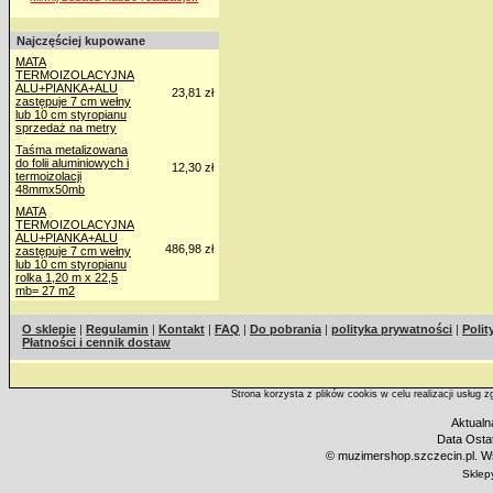
Najczęściej kupowane
MATA
TERMOIZOLACYJNA
ALU+PIANKA+ALU
23,81 zł
zastępuje 7 cm wełny
lub 10 cm styropianu
sprzedaż na metry
Taśma metalizowana
do folii aluminiowych i
12,30 zł
termoizolacji
48mmx50mb
MATA
TERMOIZOLACYJNA
ALU+PIANKA+ALU
486,98 zł
zastępuje 7 cm wełny
lub 10 cm styropianu
rolka 1,20 m x 22,5
mb= 27 m2
O sklepie
|
Regulamin
|
Kontakt
|
FAQ
|
Do pobrania
|
polityka prywatności
|
Polit
Płatności i cennik dostaw
Strona korzysta z plików cookis w celu realizacji usług 
Aktualn
Data Ostat
©
muzimershop.szczecin.pl. Ws
Sklep