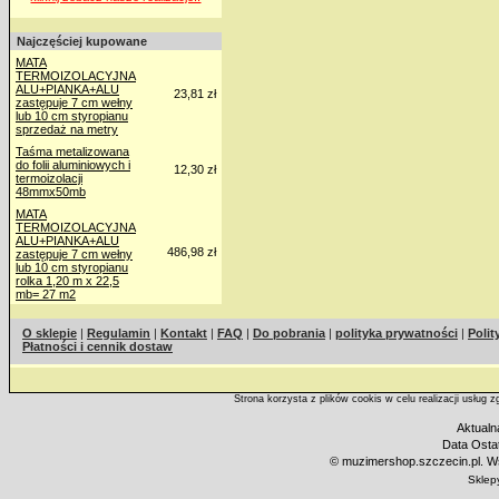
Najczęściej kupowane
MATA
TERMOIZOLACYJNA
ALU+PIANKA+ALU
23,81 zł
zastępuje 7 cm wełny
lub 10 cm styropianu
sprzedaż na metry
Taśma metalizowana
do folii aluminiowych i
12,30 zł
termoizolacji
48mmx50mb
MATA
TERMOIZOLACYJNA
ALU+PIANKA+ALU
486,98 zł
zastępuje 7 cm wełny
lub 10 cm styropianu
rolka 1,20 m x 22,5
mb= 27 m2
O sklepie
|
Regulamin
|
Kontakt
|
FAQ
|
Do pobrania
|
polityka prywatności
|
Polit
Płatności i cennik dostaw
Strona korzysta z plików cookis w celu realizacji usług 
Aktualn
Data Ostat
©
muzimershop.szczecin.pl. Ws
Sklep