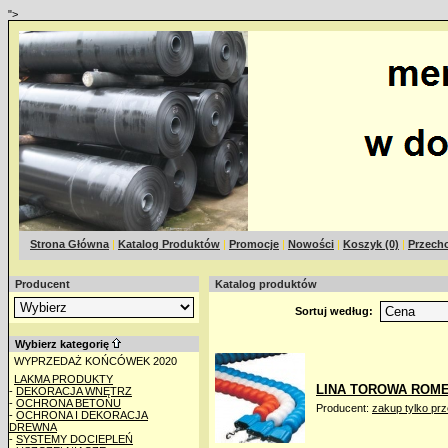
">
Strona Główna
|
Katalog Produktów
|
Promocje
|
Nowości
|
Koszyk (0)
|
Przecho
Producent
Katalog produktów
Sortuj według:
Wybierz kategorię
WYPRZEDAŻ KOŃCÓWEK 2020
LAKMA PRODUKTY
LINA TOROWA ROME -
-
DEKORACJA WNĘTRZ
-
OCHRONA BETONU
Producent:
zakup tylko pr
-
OCHRONA I DEKORACJA
DREWNA
-
SYSTEMY DOCIEPLEŃ