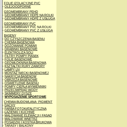
FOLIE IZOLACYJNE PVC
-
OLEJOODPORNE
GEOMEMBRANY PEHD
-
GEOMEMBRANY HDPE NA ROLKI
-
GEOMEMBRANY HDPE Z USŁUGĄ
GEOMEMBRANY PVC
- GEOMEMBRANY PVC NA ROLKI
-
GEOMEMBRANY PVC Z USŁUGĄ
BASENY
-
DO CZYSZCZENIA BASENU
-
CHEMIA BASENOWA
-
DOZOWANIE POMIAR
-
DRABINKI BASENOWE
-
ELEKTROLIZA SOLI
-
FILTRY POMPY PIASEK
-
FOLIE BASENOWE
-
GEOWŁÓKNINA BASENOWA
-
KSZTAŁTKI RURY ZAWORY
-
LAMPY UV
-
MONTAŻ NIECKI BASENOWEJ
-
NAKRYCIA BASENÓW
-
OBRZEŻA BASENOWE
-
OŚWIETLENIE BASENU
-
POMPY CIEPŁA WYMIENNIKI
-
PRZECIWPRĄD WODY
-
SKIMMERY DYSZE
-
WYPOSAŻENIE SPORTOWE
CHEMIA BUDOWLANA- PIGMENT
-
DACHY
-
FARBA FOTOKATALITYCZNA
-
ŁAZIENKI I KUCHNIE
-
MALOWANIE ELEWACJI I FASAD
-
MALOWANIE WNĘTRZ
-
POSADZKI I KOSTKA BRUKOWA
-
TARASY I BALKONY