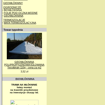
GEOWŁÓKNINY
OGRODNICZE
- BIOWŁÓKNINA
-
FOLIE POD OCZKA WODNE
-
GEOWŁÓKNINA
TERMOIZOLACJE
-
MATA TERMOIZOLACYJNA
Towar tygodnia
GEOWŁÓKNINA
POLIPROPYLENOWA IGŁOWANA
Tessildrain 110g - cena za m2
3,52 zł
BIOWŁÓKNINA
TRAWA NA WŁÓKNINIE
łatwy montaż
na trawniki przydomowe
na inwestycje skarpy itd.