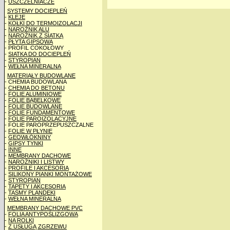
-
USZCZELNIACZE
SYSTEMY DOCIEPLEŃ
-
KLEJE
-
KOŁKI DO TERMOIZOLACJI
-
NAROŻNIK ALU
-
NAROŻNIK Z SIATKĄ
-
PŁYTA GIPSOWA
- PROFIL COKOŁOWY
-
SIATKA DO DOCIEPLEŃ
-
STYROPIAN
-
WEŁNA MINERALNA
MATERIAŁY BUDOWLANE
- CHEMIA BUDOWLANA
-
CHEMIA DO BETONU
-
FOLIE ALUMINIOWE
-
FOLIE BĄBELKOWE
-
FOLIE BUDOWLANE
-
FOLIE FUNDAMENTOWE
-
FOLIE PAROIZOLACYJNE
- FOLIE PAROPRZEPUSZCZALNE
-
FOLIE W PŁYNIE
-
GEOWŁÓKNINY
-
GIPSY TYNKI
-
INNE
-
MEMBRANY DACHOWE
-
NAROŻNIKI I LISTWY
-
PROFILE I AKCESORIA
-
SILIKONY PIANKI MONTAŻOWE
-
STYROPIAN
-
TAPETY I AKCESORIA
-
TAŚMY PLANDEKI
-
WEŁNA MINERALNA
MEMBRANY DACHOWE PVC
-
FOLIA ANTYPOŚLIZGOWA
-
NA ROLKI
-
Z USŁUGĄ ZGRZEWU